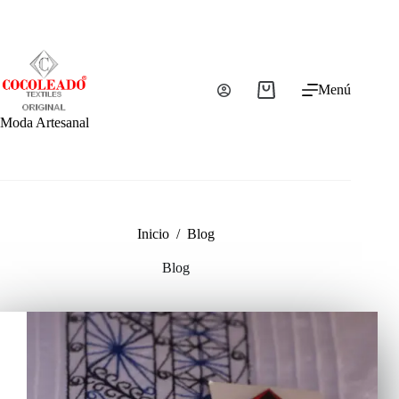
Saltar
al
contenido
Menú
Carro
de
Moda Artesanal
compra
Inicio
/
Blog
Blog