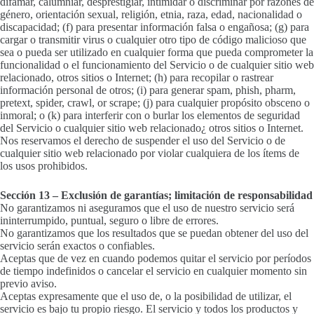
difamar, calumniar, desprestigiar, intimidar o discriminar por razones de
género, orientación sexual, religión, etnia, raza, edad, nacionalidad o
discapacidad; (f) para presentar información falsa o engañosa; (g) para
cargar o transmitir virus o cualquier otro tipo de código malicioso que
sea o pueda ser utilizado en cualquier forma que pueda comprometer la
funcionalidad o el funcionamiento del Servicio o de cualquier sitio web
relacionado, otros sitios o Internet; (h) para recopilar o rastrear
información personal de otros; (i) para generar spam, phish, pharm,
pretext, spider, crawl, or scrape; (j) para cualquier propósito obsceno o
inmoral; o (k) para interferir con o burlar los elementos de seguridad
del Servicio o cualquier sitio web relacionado¿ otros sitios o Internet.
Nos reservamos el derecho de suspender el uso del Servicio o de
cualquier sitio web relacionado por violar cualquiera de los ítems de
los usos prohibidos.
Sección 13 – Exclusión de garantías; limitación de responsabilidad
No garantizamos ni aseguramos que el uso de nuestro servicio será
ininterrumpido, puntual, seguro o libre de errores.
No garantizamos que los resultados que se puedan obtener del uso del
servicio serán exactos o confiables.
Aceptas que de vez en cuando podemos quitar el servicio por períodos
de tiempo indefinidos o cancelar el servicio en cualquier momento sin
previo aviso.
Aceptas expresamente que el uso de, o la posibilidad de utilizar, el
servicio es bajo tu propio riesgo. El servicio y todos los productos y