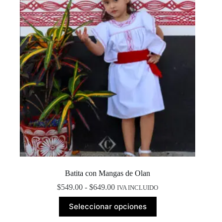
Batita con Mangas de Olan
Rango
$
549.00
-
$
649.00
IVA INCLUIDO
de
Este
precios:
Seleccionar opciones
producto
desde
tiene