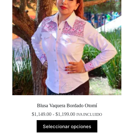
elegir
en
la
página
de
producto
Blusa Vaquera Bordado Otomí
Rango
$
1,149.00
-
$
1,199.00
IVA INCLUIDO
de
Este
precios:
Seleccionar opciones
producto
desde
tiene
$1,149.00