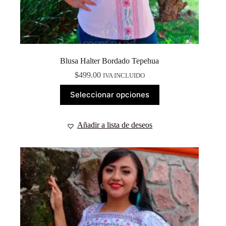
Blusa Halter Bordado Tepehua
$
499.00
IVA INCLUIDO
Este
Seleccionar opciones
producto
tiene
múltiples
Añadir a lista de deseos
variantes.
Las
opciones
se
pueden
elegir
en
la
página
de
producto