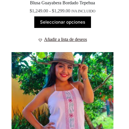
Blusa Guayabera Bordado Tepehua
Rango
$
1,249.00
-
$
1,299.00
IVA INCLUIDO
de
Este
precios:
Seleccionar opciones
producto
desde
tiene
$1,249.00
múltiples
hasta
Añadir a lista de deseos
variantes.
$1,299.00
Las
opciones
se
pueden
elegir
en
la
página
de
producto