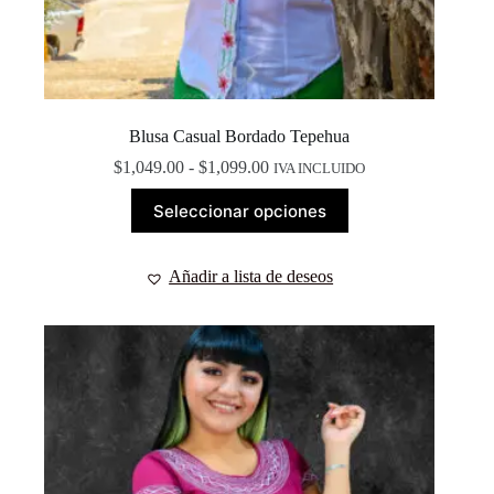
Blusa Casual Bordado Tepehua
Rango
$
1,049.00
-
$
1,099.00
IVA INCLUIDO
de
Este
precios:
Seleccionar opciones
producto
desde
tiene
$1,049.00
múltiples
hasta
Añadir a lista de deseos
variantes.
$1,099.00
Las
opciones
se
pueden
elegir
en
la
página
de
producto