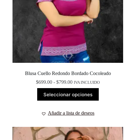
Blusa Cuello Redondo Bordado Cocoleado
Rango
$
699.00
-
$
799.00
IVA INCLUIDO
de
Este
precios:
Seleccionar opciones
producto
desde
tiene
$699.00
múltiples
hasta
Añadir a lista de deseos
variantes.
$799.00
Las
opciones
se
pueden