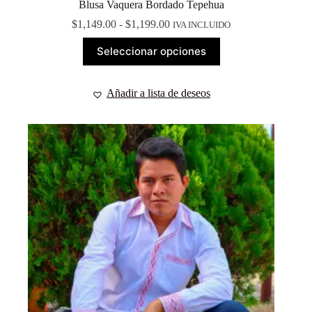
Blusa Vaquera Bordado Tepehua
Rango
$
1,149.00
-
$
1,199.00
IVA INCLUIDO
de
Este
precios:
Seleccionar opciones
producto
desde
tiene
$1,149.00
múltiples
hasta
Añadir a lista de deseos
variantes.
$1,199.00
Las
opciones
se
pueden
elegir
en
la
página
de
producto