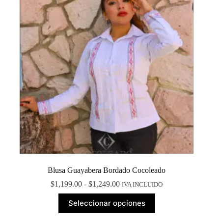
elegir
en
la
página
de
producto
Blusa Guayabera Bordado Cocoleado
Rango
$
1,199.00
-
$
1,249.00
IVA INCLUIDO
de
Este
precios:
Seleccionar opciones
producto
desde
tiene
$1,199.00