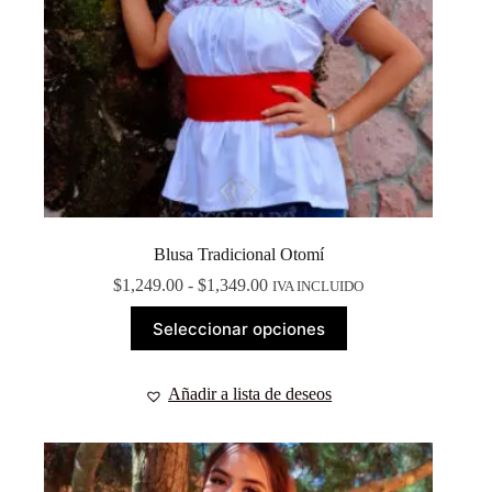
Blusa Tradicional Otomí
Rango
$
1,249.00
-
$
1,349.00
IVA INCLUIDO
de
Este
precios:
Seleccionar opciones
producto
desde
tiene
$1,249.00
múltiples
hasta
Añadir a lista de deseos
variantes.
$1,349.00
Las
opciones
se
pueden