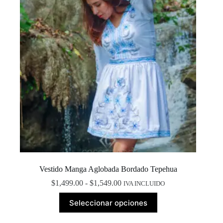
en
la
página
de
producto
Vestido Manga Aglobada Bordado Tepehua
Rango
$
1,499.00
-
$
1,549.00
IVA INCLUIDO
de
Este
precios:
Seleccionar opciones
producto
desde
tiene
$1,499.00