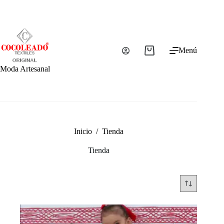
Saltar
al
contenido
Menú
Carro
de
Moda Artesanal
compra
Inicio
/
Tienda
Tienda