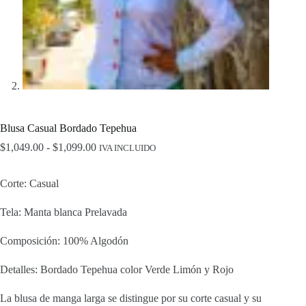
Blusa Casual Bordado Tepehua
Rango
$
1,049.00
-
$
1,099.00
IVA INCLUIDO
de
precios:
Corte: Casual
desde
$1,049.00
hasta
Tela: Manta blanca Prelavada
$1,099.00
Composición: 100% Algodón
Detalles: Bordado Tepehua color Verde Limón y Rojo
La blusa de manga larga se distingue por su corte casual y su