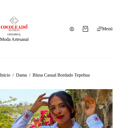
Saltar
al
contenido
Menú
Carro
de
Moda Artesanal
compra
Inicio
/
Dama
/
Blusa Casual Bordado Tepehua